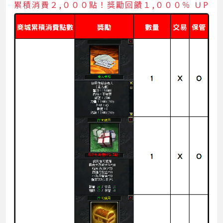
累積消費２,０００點！獎勵回饋１,０００％ ＵP