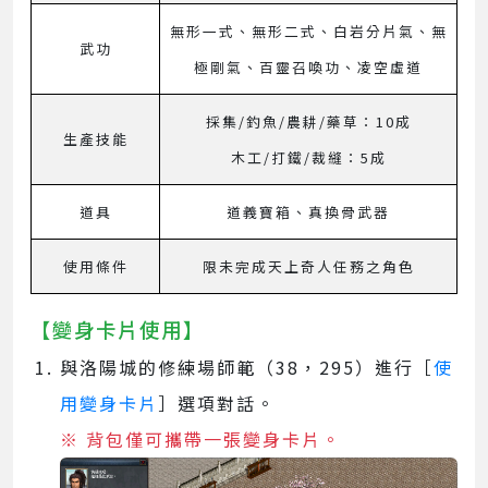
無形一式、無形二式、白岩分片氣、無
武功
極剛氣、百靈召喚功、凌空虛道
採集/釣魚/農耕/藥草：10成
生產技能
木工/打鐵/裁縫：5成
道具
道義寶箱、真換骨武器
使用條件
限未完成天上奇人任務之角色
【變身卡片使用】
與洛陽城的修練場師範（38，295）進行［
使
用變身卡片
］選項對話。
※ 背包僅可攜帶一張變身卡片。