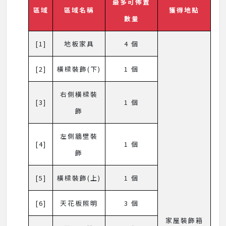
最多可佈置
區域
區域名稱
獲得地點
數量
[1]
地板家具
4 個
[2]
橫樑裝飾(下)
1 個
右側橫樑裝
[3]
1 個
飾
左側牆壁裝
[4]
1 個
飾
[5]
橫樑裝飾(上)
1 個
[6]
天花板照明
3 個
家屋裝飾箱