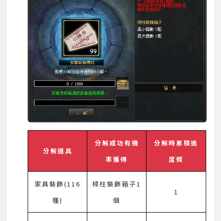
分解成功有機
分解時累積進
分解道具
率獲得
度條
家具裝飾(116
樑柱裝飾箱子1
1
種)
個