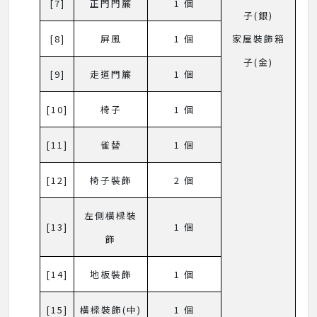
[7]
正門門簾
1 個
子(銀)
[8]
屏風
1 個
家屋裝飾箱
子(金)
[9]
走道門簾
1 個
[10]
椅子
1 個
[11]
雀替
1 個
[12]
椅子裝飾
2 個
左側橫樑裝
[13]
1 個
飾
[14]
地板裝飾
1 個
[15]
橫樑裝飾(中)
1 個