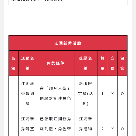
江湖新秀活動
名
活動名
獎勵名
數
交
保
領獎條件
額
稱
稱
量
易
管
江湖新
新服限
在「超凡入聖」
-
秀報到
定禮(活
1
X
O
伺服器創建角色
禮
動)
江湖新
已領取江湖新秀
江湖新
-
秀聲望
報到禮，角色聲
秀禮物
2
X
O