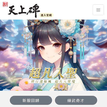
新服回歸
練武奇才