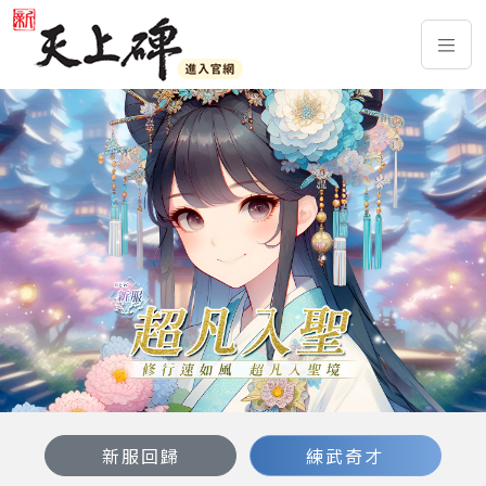
新服回歸
練武奇才