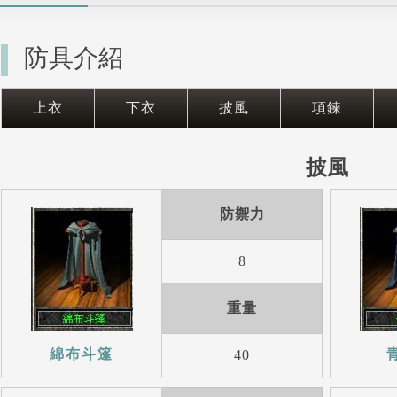
防具介紹
上衣
下衣
披風
項鍊
披風
防禦力
8
重量
綿布斗篷
40