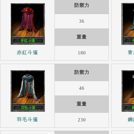
防禦力
36
重量
赤紅斗篷
青
180
防禦力
46
重量
羽毛斗篷
鋼
230