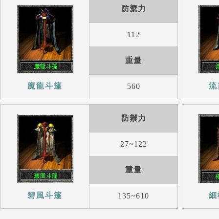
防禦力
112
重量
魔龍斗篷
流
560
防禦力
27~122
重量
碧風斗篷
細
135~610