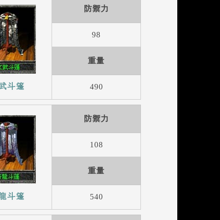
防禦力
98
重量
武斗篷
490
防禦力
108
重量
龍斗篷
540