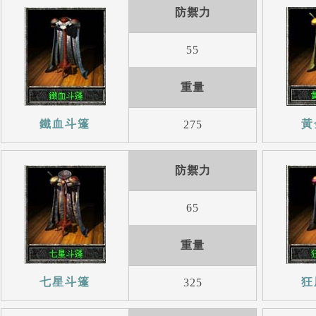
防禦力
55
重量
鐵血斗篷
黃
275
防禦力
65
重量
七星斗篷
狂
325