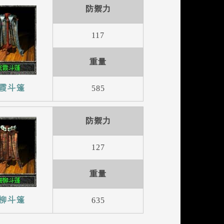
防禦力
117
重量
霞斗篷
585
防禦力
127
重量
柳斗篷
635