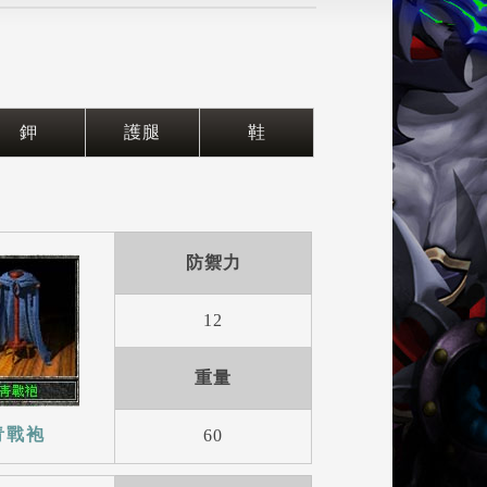
鉀
護腿
鞋
防禦力
12
重量
青戰袍
60