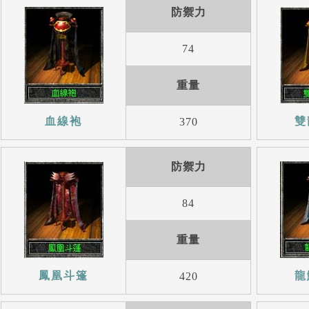
防禦力
74
重量
血線袍
雙
370
防禦力
84
重量
鳳凰斗篷
龍
420