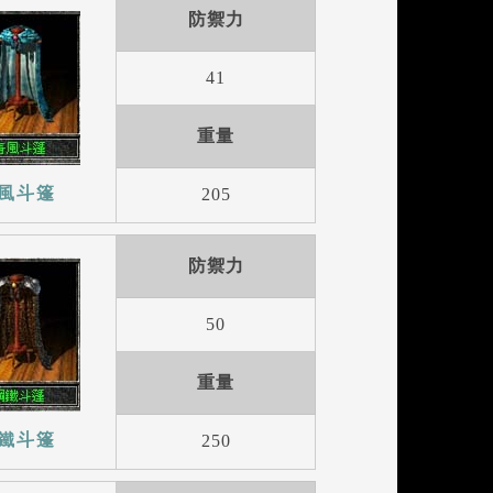
防禦力
41
重量
風斗篷
205
防禦力
50
重量
鐵斗篷
250