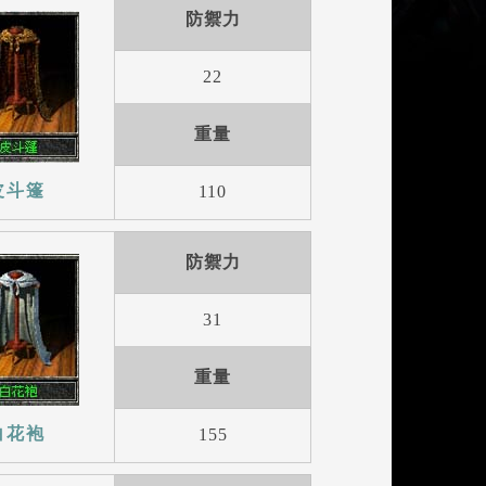
防禦力
22
重量
皮斗篷
110
防禦力
31
重量
白花袍
155