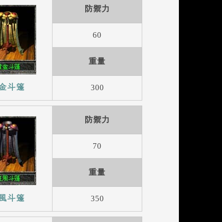
防禦力
60
重量
金斗篷
300
防禦力
70
重量
風斗篷
350