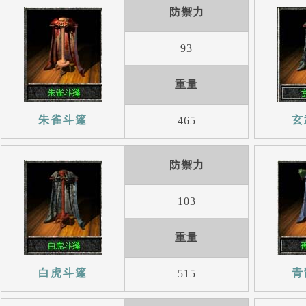
防禦力
93
重量
朱雀斗篷
玄
465
防禦力
103
重量
白虎斗篷
青
515