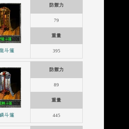
防禦力
79
重量
龍斗篷
395
防禦力
89
重量
鱗斗篷
445